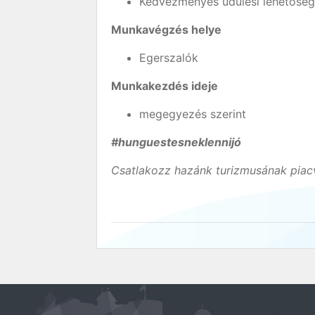
Kedvezményes üdülési lehetőség 
Munkavégzés helye
Egerszalók
Munkakezdés ideje
megegyezés szerint
#hunguestesneklennijó
Csatlakozz hazánk turizmusának piacv