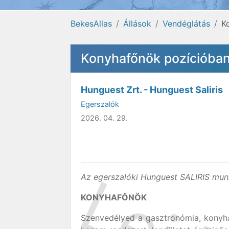
BekesAllas
Állások
Vendéglátás
K
Konyhafőnök pozícióba
Hunguest Zrt. - Hunguest Saliris
Egerszalók
2026. 04. 29.
Az egerszalóki Hunguest SALIRIS munk
KONYHAFŐNÖK
Szenvedélyed a gasztronómia, konyh