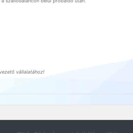
a szállodaláncon belül próbaidő után.
ezető vállalatához!