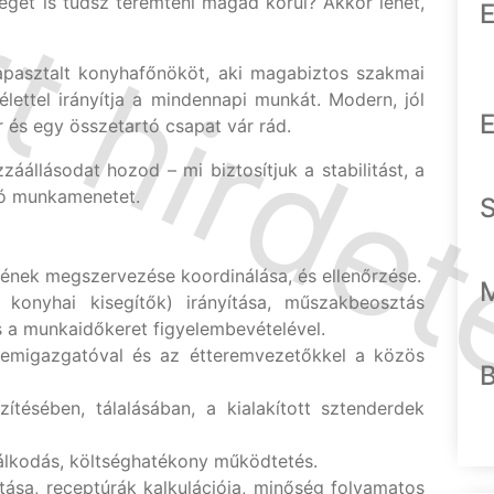
éget is tudsz teremteni magad körül? Akkor lehet,
E
apasztalt konyhafőnököt, aki magabiztos szakmai
élettel irányítja a mindennapi munkát. Modern, jól
E
tér és egy összetartó csapat vár rád.
áállásodat hozod – mi biztosítjuk a stabilitást, a
ató munkamenetet.
ének megszervezése koordinálása, és ellenőrzése.
konyhai kisegítők) irányítása, műszakbeosztás
 a munkaidőkeret figyelembevételével.
emigazgatóval és az étteremvezetőkkel a közös
zítésében, tálalásában, a kialakított sztenderdek
álkodás, költséghatékony működtetés.
tása, receptúrák kalkulációja, minőség folyamatos