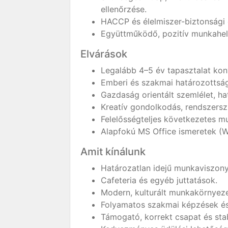
ellenőrzése.
HACCP és élelmiszer-biztonsági e
Együttműködő, pozitív munkahelyi
Elvárások
Legalább 4–5 év tapasztalat kon
Emberi és szakmai határozottság,
Gazdaság orientált szemlélet, ha
Kreatív gondolkodás, rendszerszi
Felelősségteljes következetes 
Alapfokú MS Office ismeretek (W
Amit kínálunk
Határozatlan idejű munkaviszony
Cafeteria és egyéb juttatások.
Modern, kulturált munkakörnyeze
Folyamatos szakmai képzések és 
Támogató, korrekt csapat és stabil