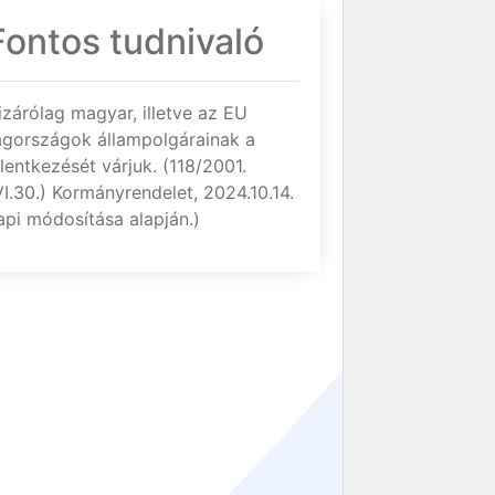
Fontos tudnivaló
izárólag magyar, illetve az EU
agországok állampolgárainak a
elentkezését várjuk. (118/2001.
VI.30.) Kormányrendelet, 2024.10.14.
api módosítása alapján.)