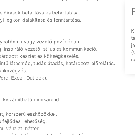
lőírások betartása és betartatása.
 légkör kialakítása és fenntartása.
K
t
yhafőnöki vagy vezető pozícióban.
j
 inspiráló vezetői stílus és kommunikáció.
(
tározott készlet és költségkezelés.
n
ntű látásmód, tudás átadás, határozott előrelátás.
munkavégzés.
ord, Excel, Outlook).
, kiszámítható munkarend.
t, korszerű eszközökkel.
fejlődési lehetőség.
 vállalati háttér.