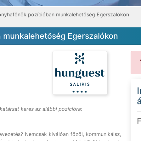
onyhafőnök pozícióban munkalehetőség Egerszalókon
n munkalehetőség Egerszalókon
á
atársat keres az alábbi pozícióra:
F
avezetés? Nemcsak kiválóan főzöl, kommunikálsz,