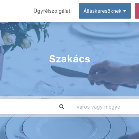
Ügyfélszolgálat
Álláskeresőknek
Szakács