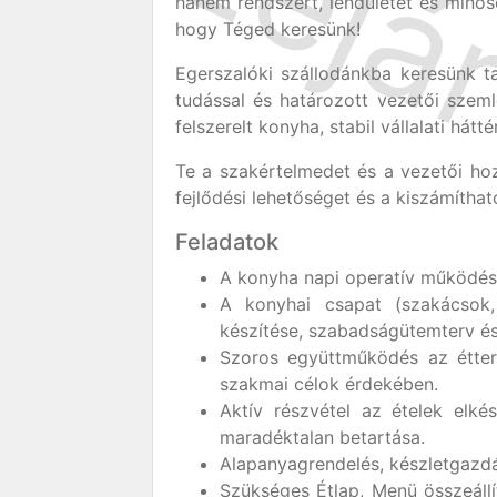
hanem rendszert, lendületet és minős
hogy Téged keresünk!
Egerszalóki szállodánkba keresünk t
tudással és határozott vezetői szeml
felszerelt konyha, stabil vállalati hát
Te a szakértelmedet és a vezetői hozz
fejlődési lehetőséget és a kiszámíth
Feladatok
A konyha napi operatív működés
A konyhai csapat (szakácsok, 
készítése, szabadságütemterv és
Szoros együttműködés az étter
szakmai célok érdekében.
Aktív részvétel az ételek elkés
maradéktalan betartása.
Alapanyagrendelés, készletgazd
Szükséges Étlap, Menü összeállí