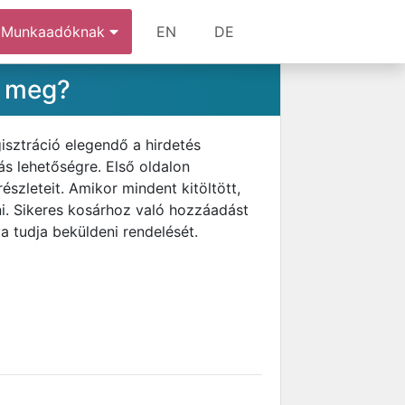
Munkaadóknak
EN
DE
m meg?
isztráció elegendő a hirdetés
ás lehetőségre. Első oldalon
észleteit. Amikor mindent kitöltött,
ni. Sikeres kosárhoz való hozzáadást
 tudja beküldeni rendelését.