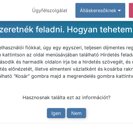
Ügyfélszolgálat
Álláskeresőknek
 szeretnék feladni. Hogyan tehete
asználói fiókkal, úgy egy egyszeri, teljesen díjmentes reg
 kattintson az oldal menüsávjában található Hirdetés felad
második és harmadik oldalon írja be a hirdetés szövegét, és r
tés előnézetét, illetve elmenteni vázlatként és kosárba rak
álható "Kosár" gombra majd a megrendelés gombra kattintva
Hasznosnak találta ezt az információt?
Igen
Nem