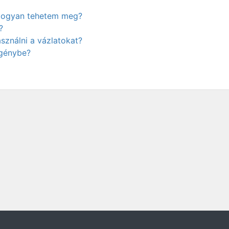
. Hogyan tehetem meg?
?
ználni a vázlatokat?
igénybe?